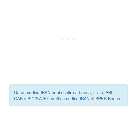
Da un codice IBAN puoi risalire a banca, filiale, ABI,
CAB e BIC/SWIFT:
verifica codice IBAN
di BPER Banca.