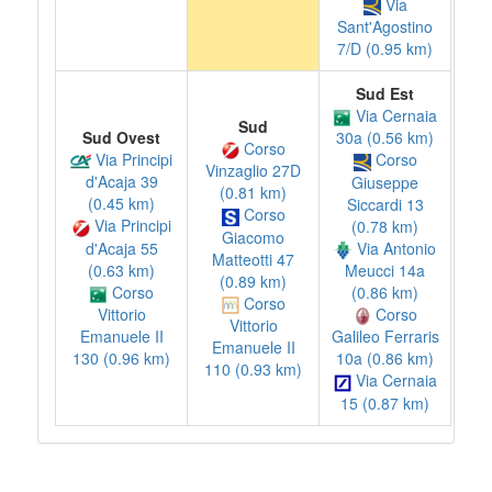
Via
Sant'Agostino
7/D (0.95 km)
Sud Est
Via Cernaia
Sud
Sud Ovest
30a (0.56 km)
Corso
Via Principi
Corso
Vinzaglio 27D
d'Acaja 39
Giuseppe
(0.81 km)
(0.45 km)
Siccardi 13
Corso
Via Principi
(0.78 km)
Giacomo
d'Acaja 55
Via Antonio
Matteotti 47
(0.63 km)
Meucci 14a
(0.89 km)
Corso
(0.86 km)
Corso
Vittorio
Corso
Vittorio
Emanuele II
Galileo Ferraris
Emanuele II
130 (0.96 km)
10a (0.86 km)
110 (0.93 km)
Via Cernaia
15 (0.87 km)