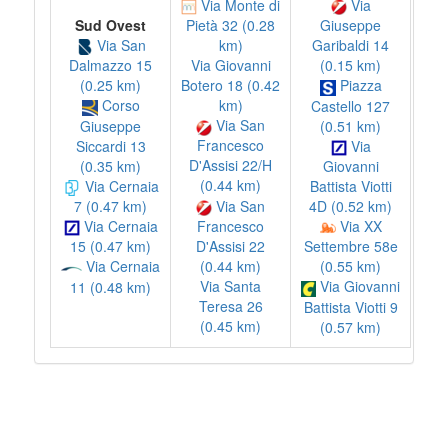
Via Monte di
Via
Sud Ovest
Pietà 32 (0.28
Giuseppe
Via San
km)
Garibaldi 14
Dalmazzo 15
Via Giovanni
(0.15 km)
(0.25 km)
Botero 18 (0.42
Piazza
Corso
km)
Castello 127
Via San
Giuseppe
(0.51 km)
Siccardi 13
Francesco
Via
(0.35 km)
D'Assisi 22/H
Giovanni
Via Cernaia
(0.44 km)
Battista Viotti
Via San
7 (0.47 km)
4D (0.52 km)
Via Cernaia
Francesco
Via XX
D'Assisi 22
15 (0.47 km)
Settembre 58e
(0.44 km)
Via Cernaia
(0.55 km)
Via Santa
Via Giovanni
11 (0.48 km)
Teresa 26
Battista Viotti 9
(0.45 km)
(0.57 km)