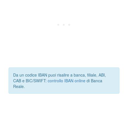
Da un codice IBAN puoi risalire a banca, filiale, ABI,
CAB e BIC/SWIFT:
controllo IBAN online
di Banca
Reale.