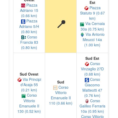
Est
Piazza
Piazza
Adriano 15
Statuto 9 (0.67
(0.66 km)
km)
📍
Piazza
Via Cernaia
Adriano 5/H
30a (0.75 km)
(0.80 km)
Via Antonio
Corso
Meucci 14a
Francia 83
(1.00 km)
(0.80 km)
Sud Est
Corso
Vinzaglio 27D
Sud Ovest
(0.68 km)
Via Principi
Corso
Sud
d'Acaja 55
Giacomo
Corso
(0.21 km)
Matteotti 47
Vittorio
Corso
(0.76 km)
Emanuele II
Vittorio
Corso
110 (0.66 km)
Emanuele II
Galileo Ferraris
130 (0.52 km)
10a (0.95 km)
Corso Vittorio