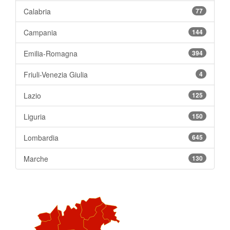
Calabria
77
Campania
144
Emilia-Romagna
394
Friuli-Venezia Giulia
4
Lazio
125
Liguria
150
Lombardia
645
Marche
130