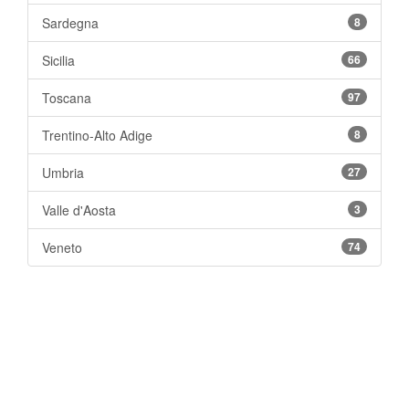
Sardegna
8
Sicilia
66
Toscana
97
Trentino-Alto Adige
8
Umbria
27
Valle d'Aosta
3
Veneto
74