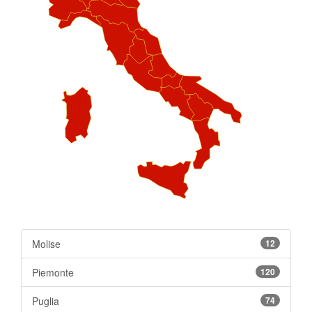
Molise
12
Piemonte
120
Puglia
74