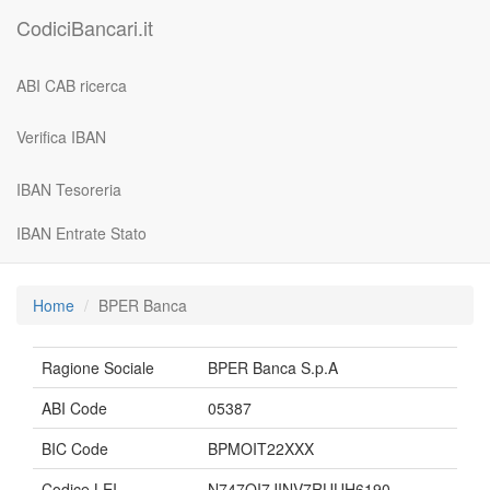
CodiciBancari.it
ABI CAB ricerca
Verifica IBAN
IBAN Tesoreria
IBAN Entrate Stato
Home
BPER Banca
Ragione Sociale
BPER Banca S.p.A
ABI Code
05387
BIC Code
BPMOIT22XXX
Codice LEI
N747OI7JINV7RUUH6190