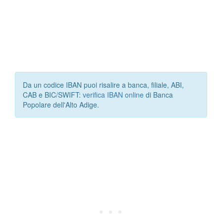
Da un codice IBAN puoi risalire a banca, filiale, ABI,
CAB e BIC/SWIFT:
verifica IBAN online
di Banca
Popolare dell'Alto Adige.