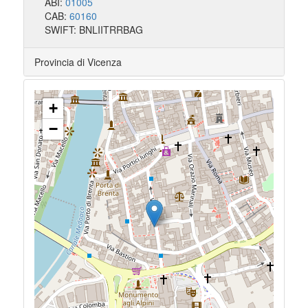
ABI:
01005
CAB:
60160
SWIFT: BNLIITRRBAG
Provincia di Vicenza
+
−