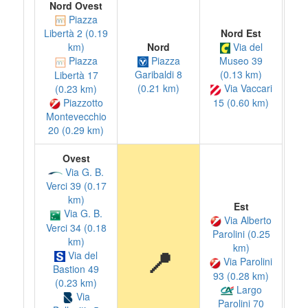
Nord Ovest
Piazza
Nord Est
Libertà 2 (0.19
Nord
Via del
km)
Piazza
Piazza
Museo 39
Garibaldi 8
(0.13 km)
Libertà 17
(0.21 km)
Via Vaccari
(0.23 km)
Piazzotto
15 (0.60 km)
Montevecchio
20 (0.29 km)
Ovest
Via G. B.
Verci 39 (0.17
km)
Est
Via G. B.
Via Alberto
Verci 34 (0.18
Parolini (0.25
km)
km)
📍
Via del
Via Parolini
Bastion 49
93 (0.28 km)
(0.23 km)
Largo
Via
Parolini 70