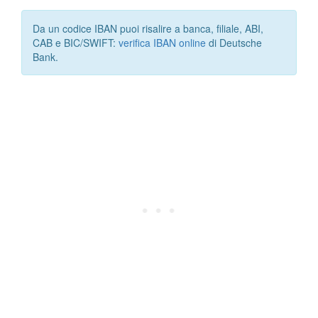
Da un codice IBAN puoi risalire a banca, filiale, ABI,
CAB e BIC/SWIFT:
verifica IBAN online
di Deutsche
Bank.