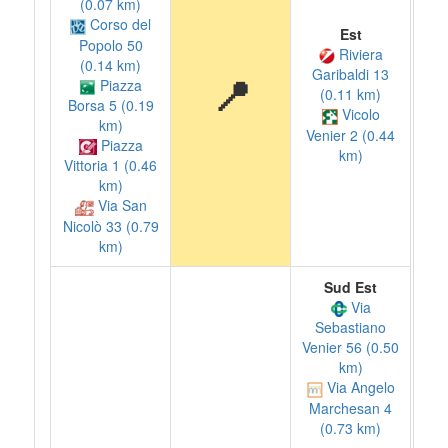
(0.07 km)
Corso del
Est
Popolo 50
Riviera
(0.14 km)
Garibaldi 13
📍
Piazza
(0.11 km)
Borsa 5 (0.19
Vicolo
km)
Venier 2 (0.44
Piazza
km)
Vittoria 1 (0.46
km)
Via San
Nicolò 33 (0.79
km)
Sud Est
Via
Sebastiano
Venier 56 (0.50
km)
Via Angelo
Marchesan 4
(0.73 km)