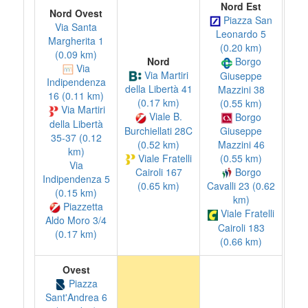
Nord Est
Nord Ovest
Piazza San
Via Santa
Leonardo 5
Margherita 1
(0.20 km)
(0.09 km)
Nord
Borgo
Via
Via Martiri
Giuseppe
Indipendenza
della Libertà 41
Mazzini 38
16 (0.11 km)
(0.17 km)
(0.55 km)
Via Martiri
Viale B.
Borgo
della Libertà
Burchiellati 28C
Giuseppe
35-37 (0.12
(0.52 km)
Mazzini 46
km)
Viale Fratelli
(0.55 km)
Via
Cairoli 167
Borgo
Indipendenza 5
(0.65 km)
Cavalli 23 (0.62
(0.15 km)
km)
Piazzetta
Viale Fratelli
Aldo Moro 3/4
Cairoli 183
(0.17 km)
(0.66 km)
Ovest
Piazza
Sant'Andrea 6