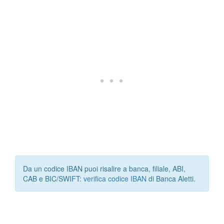
Da un codice IBAN puoi risalire a banca, filiale, ABI,
CAB e BIC/SWIFT:
verifica codice IBAN
di Banca Aletti.