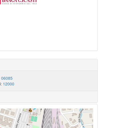
:
06085
B:
12000