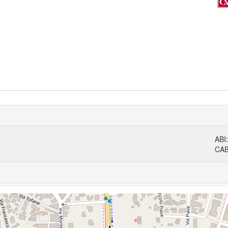
ABI
CA