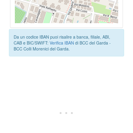
Da un codice IBAN puoi risalire a banca, filiale, ABI,
CAB e BIC/SWIFT:
Verifica IBAN
di BCC del Garda -
BCC Colli Morenici del Garda.