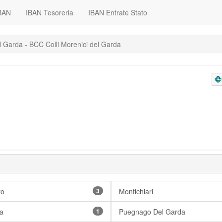
IBAN
IBAN Tesoreria
IBAN Entrate Stato
 Garda - BCC Colli Morenici del Garda
to
3
Montichiari
a
1
Puegnago Del Garda