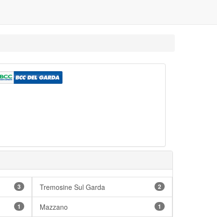
3
Tremosine Sul Garda
2
1
Mazzano
1