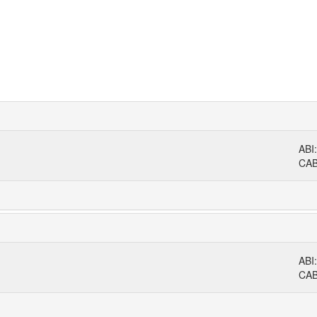
ABI
CA
ABI
CA