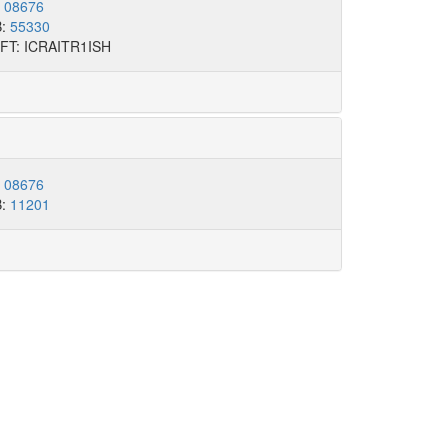
:
08676
B:
55330
FT: ICRAITR1ISH
:
08676
B:
11201