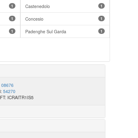
1
Castenedolo
1
1
Concesio
1
1
Padenghe Sul Garda
1
:
08676
B:
54270
FT: ICRAITR1IS5