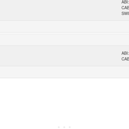
ABI
CA
SWI
ABI
CA