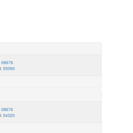
:
08676
B:
55090
:
08676
B:
54320