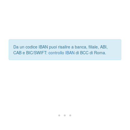
Da un codice IBAN puoi risalire a banca, filiale, ABI,
CAB e BIC/SWIFT:
controllo IBAN
di BCC di Roma.