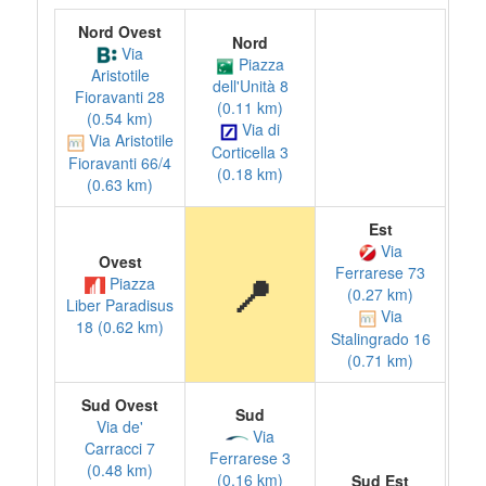
Nord Ovest
Nord
Via
Piazza
Aristotile
dell'Unità 8
Fioravanti 28
(0.11 km)
(0.54 km)
Via di
Via Aristotile
Corticella 3
Fioravanti 66/4
(0.18 km)
(0.63 km)
Est
Via
Ovest
Ferrarese 73
📍
Piazza
(0.27 km)
Liber Paradisus
Via
18 (0.62 km)
Stalingrado 16
(0.71 km)
Sud Ovest
Sud
Via de'
Via
Carracci 7
Ferrarese 3
(0.48 km)
(0.16 km)
Sud Est