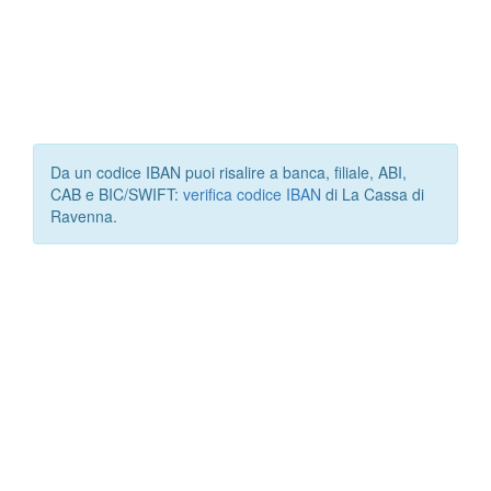
Da un codice IBAN puoi risalire a banca, filiale, ABI,
CAB e BIC/SWIFT:
verifica codice IBAN
di La Cassa di
Ravenna.