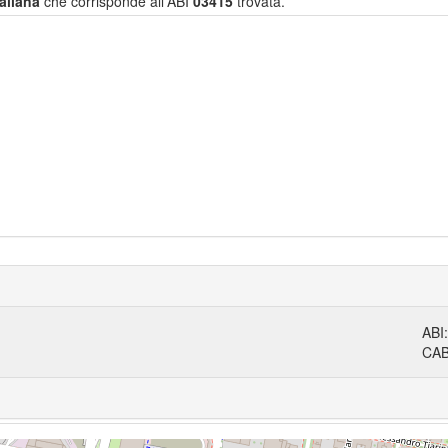
aliana
che corrisponde all'ABI
03415
trovata.
ABI
CA