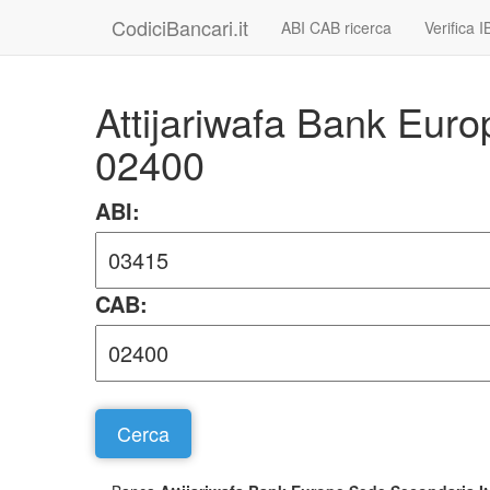
CodiciBancari.it
ABI CAB ricerca
Verifica 
Attijariwafa Bank Eur
02400
ABI:
CAB: