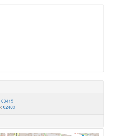
:
03415
B:
02400