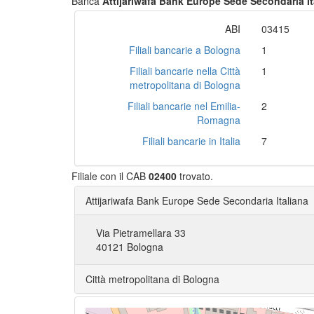
Banca
Attijariwafa Bank Europe Sede Secondaria It
ABI
03415
Filiali bancarie a Bologna
1
Filiali bancarie nella Città
1
metropolitana di Bologna
Filiali bancarie nel Emilia-
2
Romagna
Filiali bancarie in Italia
7
Filiale con il CAB
02400
trovato.
Attijariwafa Bank Europe Sede Secondaria Italiana
Via Pietramellara 33
40121 Bologna
Città metropolitana di Bologna