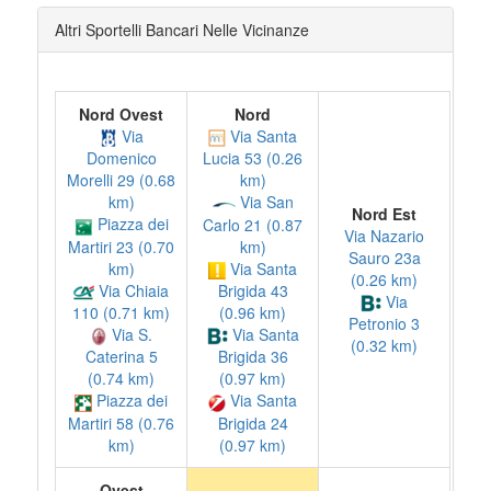
Altri Sportelli Bancari Nelle Vicinanze
Nord Ovest
Nord
Via
Via Santa
Domenico
Lucia 53 (0.26
Morelli 29 (0.68
km)
km)
Via San
Nord Est
Piazza dei
Carlo 21 (0.87
Via Nazario
Martiri 23 (0.70
km)
Sauro 23a
km)
Via Santa
(0.26 km)
Via Chiaia
Brigida 43
Via
110 (0.71 km)
(0.96 km)
Petronio 3
Via S.
Via Santa
(0.32 km)
Caterina 5
Brigida 36
(0.74 km)
(0.97 km)
Piazza dei
Via Santa
Martiri 58 (0.76
Brigida 24
km)
(0.97 km)
Ovest