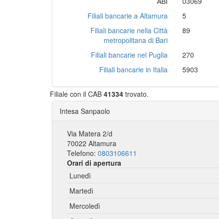
ABI
03069
Filiali bancarie a Altamura
5
Filiali bancarie nella Città
89
metropolitana di Bari
Filiali bancarie nel Puglia
270
Filiali bancarie in Italia
5903
Filiale con il CAB
41334
trovato.
Intesa Sanpaolo
Via Matera 2/d
70022 Altamura
Telefono:
0803106611
Orari di apertura
Lunedì
Martedì
Mercoledì