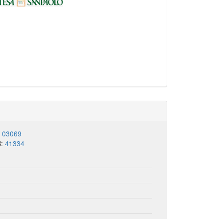
:
03069
B:
41334