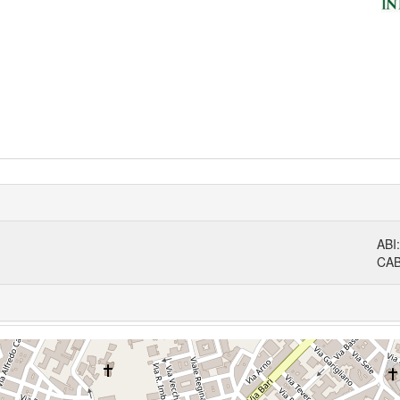
ABI
CA