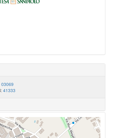
:
03069
B:
41333