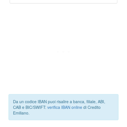
Da un codice IBAN puoi risalire a banca, filiale, ABI,
CAB e BIC/SWIFT:
verifica IBAN online
di Credito
Emiliano.