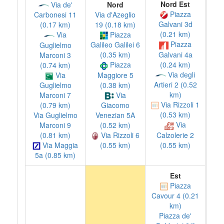
Nord Est
Via de'
Nord
Piazza
Via d'Azeglio
Carbonesi 11
Galvani 3d
19 (0.18 km)
(0.17 km)
(0.21 km)
Piazza
Via
Piazza
Galileo Galilei 6
Guglielmo
Galvani 4a
(0.35 km)
Marconi 3
(0.24 km)
Piazza
(0.74 km)
Via degli
Via
Maggiore 5
Artieri 2 (0.52
(0.38 km)
Guglielmo
km)
Via
Marconi 7
Via Rizzoli 1
(0.79 km)
Giacomo
(0.53 km)
Via Guglielmo
Venezian 5A
Via
Marconi 9
(0.52 km)
Calzolerie 2
(0.81 km)
Via Rizzoli 6
(0.55 km)
Via Maggia
(0.55 km)
5a (0.85 km)
Est
Piazza
Cavour 4 (0.21
km)
Piazza de'