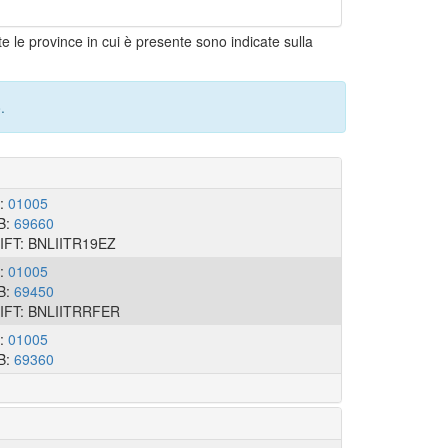
e le province in cui è presente sono indicate sulla
.
I:
01005
B:
69660
IFT: BNLIITR19EZ
I:
01005
B:
69450
IFT: BNLIITRRFER
I:
01005
B:
69360