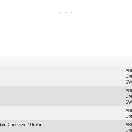
AB
CA
SW
AB
CA
SW
AB
CA
ale Consorzio / Urbino
AB
CA