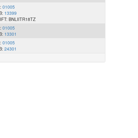
I:
01005
B:
13399
IFT: BNLIITR18TZ
I:
01005
B:
13301
I:
01005
B:
24301