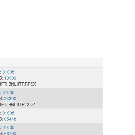
I:
01005
B:
13300
IFT: BNLIITRRPSX
I:
01005
B:
24300
IFT: BNLIITR13DZ
I:
01005
B:
05448
I:
01005
B:
68700