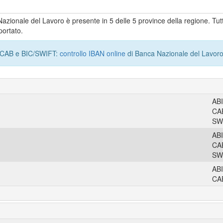
Nazionale del Lavoro è presente in 5 delle 5 province della regione. Tutt
portato.
I, CAB e BIC/SWIFT:
controllo IBAN online
di Banca Nazionale del Lavoro
AB
CA
SW
AB
CA
SW
AB
CA