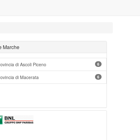
le Marche
ovincia di Ascoli Piceno
6
rovincia di Macerata
6