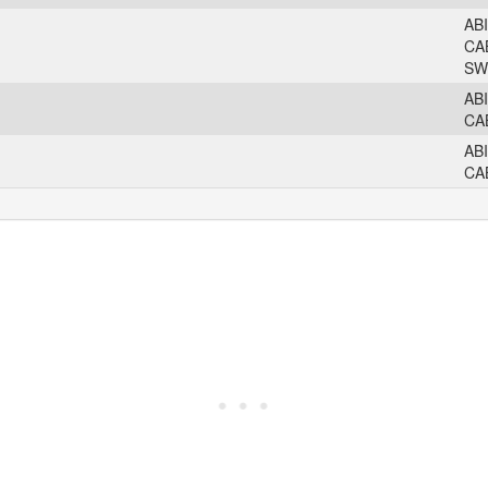
AB
CA
SW
AB
CA
AB
CA