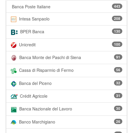
Banca Poste Italiane
443
Intesa Sanpaolo
208
BPER Banca
130
Unicredit
100
Banca Monte dei Paschi di Siena
91
Cassa di Risparmio di Fermo
56
Banca del Piceno
32
Crédit Agricole
31
Banca Nazionale del Lavoro
30
Banco Marchigiano
26