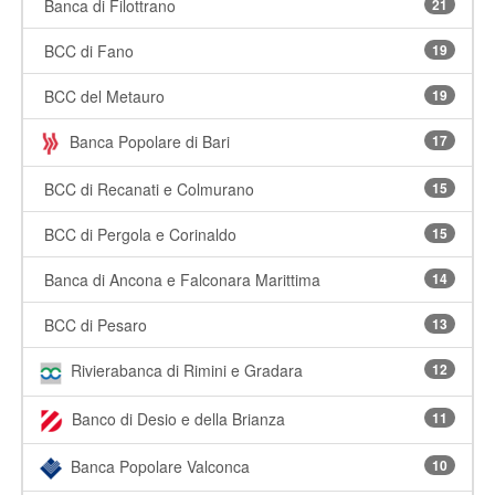
Banca di Filottrano
21
BCC di Fano
19
BCC del Metauro
19
Banca Popolare di Bari
17
BCC di Recanati e Colmurano
15
BCC di Pergola e Corinaldo
15
Banca di Ancona e Falconara Marittima
14
BCC di Pesaro
13
Rivierabanca di Rimini e Gradara
12
Banco di Desio e della Brianza
11
Banca Popolare Valconca
10