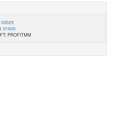
:
03025
B:
01600
FT: PROFITMM