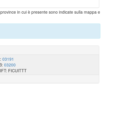
e province in cui è presente sono indicate sulla mappa e
I:
03191
B:
03200
IFT: FICUITTT