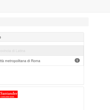
o
ovincia di Latina
ittà metropolitana di Roma
1