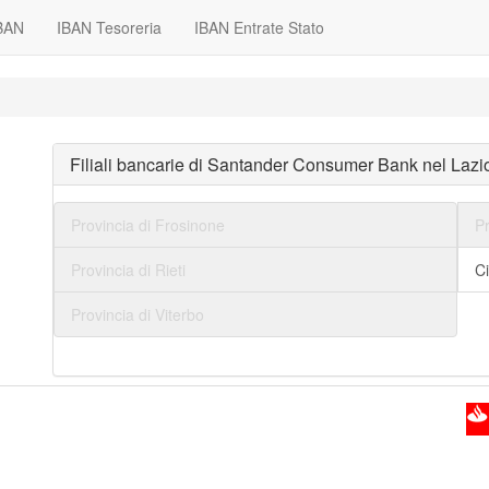
IBAN
IBAN Tesoreria
IBAN Entrate Stato
Filiali bancarie di Santander Consumer Bank nel Lazi
Provincia di Frosinone
Pr
Provincia di Rieti
C
Provincia di Viterbo