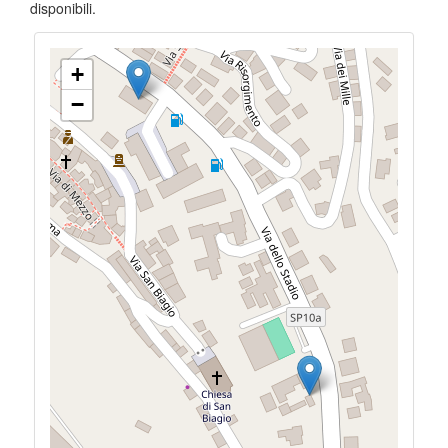
disponibili.
+
−