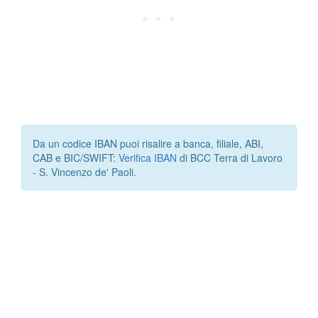
Da un codice IBAN puoi risalire a banca, filiale, ABI,
CAB e BIC/SWIFT:
Verifica IBAN
di BCC Terra di Lavoro
- S. Vincenzo de' Paoli.