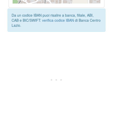
Da un codice IBAN puoi risalire a banca, filiale, ABI,
CAB e BIC/SWIFT:
verifica codice IBAN
di Banca Centro
Lazio.