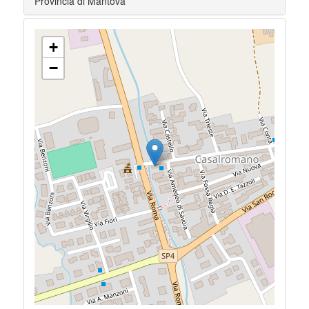
Provincia di Mantova
+
−