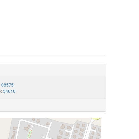
:
08575
B:
54010