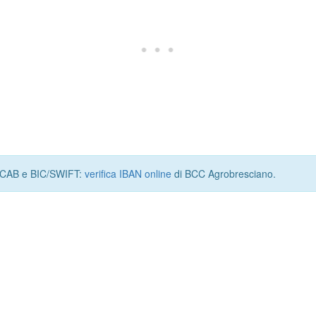
I, CAB e BIC/SWIFT:
verifica IBAN online
di BCC Agrobresciano.