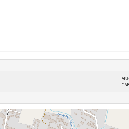
ABI
CA