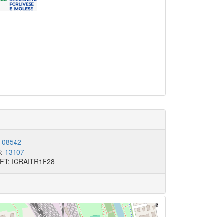
:
08542
B:
13107
FT: ICRAITR1F28