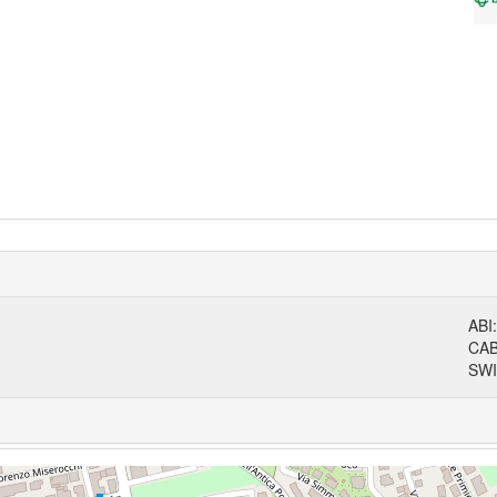
ABI
CA
SWI