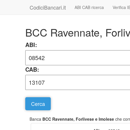
CodiciBancari.it
ABI CAB ricerca
Verifica 
BCC Ravennate, Forli
ABI:
CAB:
Banca
BCC Ravennate, Forlivese e Imolese
che corr