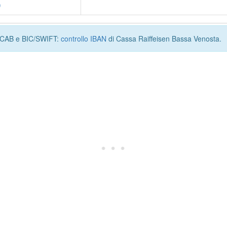
)
I, CAB e BIC/SWIFT:
controllo IBAN
di Cassa Raiffeisen Bassa Venosta.