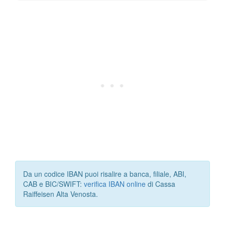
Da un codice IBAN puoi risalire a banca, filiale, ABI,
CAB e BIC/SWIFT:
verifica IBAN online
di Cassa
Raiffeisen Alta Venosta.