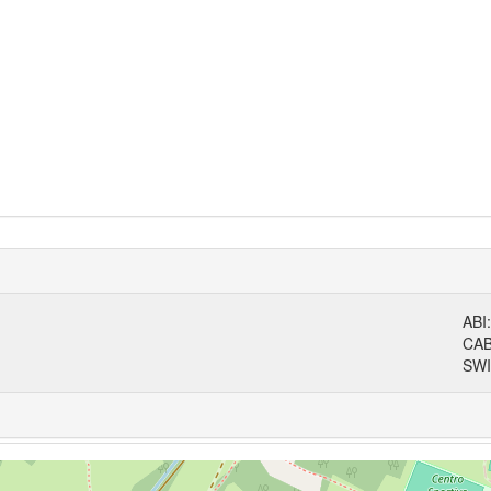
ABI
CA
SWI