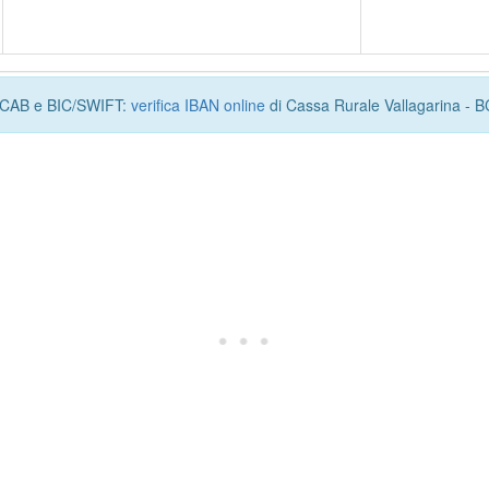
I, CAB e BIC/SWIFT:
verifica IBAN online
di Cassa Rurale Vallagarina - 