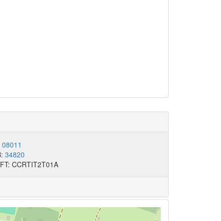
:
08011
B:
34820
FT: CCRTIT2T01A