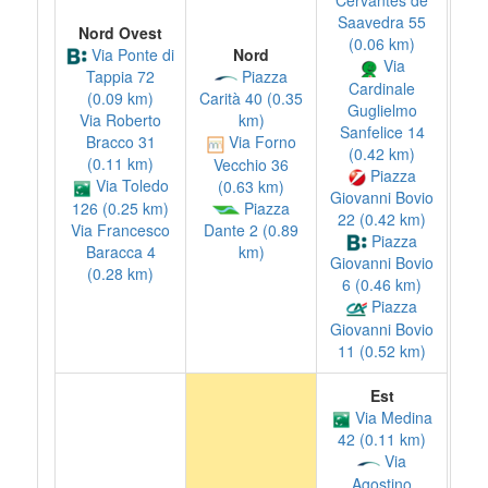
Cervantes de
Saavedra 55
Nord Ovest
(0.06 km)
Via Ponte di
Nord
Via
Piazza
Tappia 72
Cardinale
(0.09 km)
Carità 40 (0.35
Guglielmo
Via Roberto
km)
Sanfelice 14
Bracco 31
Via Forno
(0.42 km)
(0.11 km)
Vecchio 36
Piazza
Via Toledo
(0.63 km)
Giovanni Bovio
126 (0.25 km)
Piazza
22 (0.42 km)
Via Francesco
Dante 2 (0.89
Piazza
Baracca 4
km)
Giovanni Bovio
(0.28 km)
6 (0.46 km)
Piazza
Giovanni Bovio
11 (0.52 km)
Est
Via Medina
42 (0.11 km)
Via
Agostino