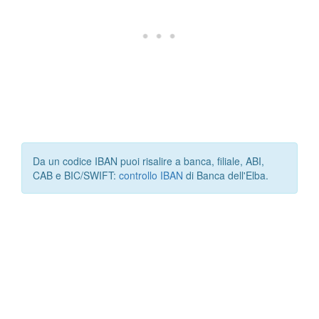
Da un codice IBAN puoi risalire a banca, filiale, ABI,
CAB e BIC/SWIFT:
controllo IBAN
di Banca dell'Elba.