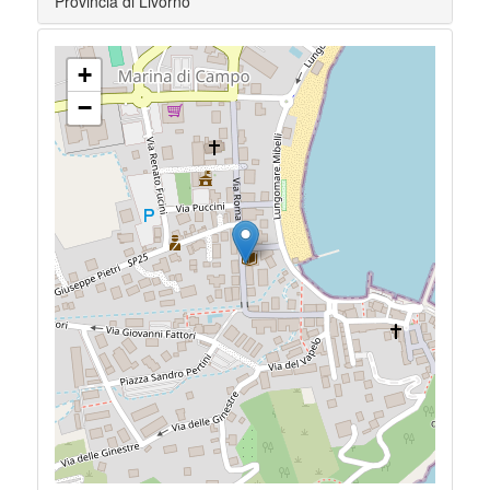
Provincia di Livorno
+
−