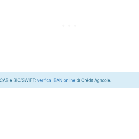
I, CAB e BIC/SWIFT:
verifica IBAN online
di Crédit Agricole.