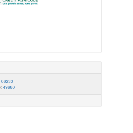
:
06230
B:
49680