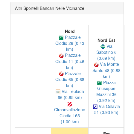
Altri Sportelli Bancari Nelle Vicinanze
Nord
Piazzale
Nord Est
Clodio 26 (0.43
Via
km)
Sabotino 6
Piazzale
(0.69 km)
Clodio 11 (0.46
Via Monte
km)
Santo 48 (0.88
Piazzale
km)
Clodio 65 (0.68
Piazza
km)
Giuseppe
Via Teulada
Mazzini 36
66 (0.85 km)
(0.92 km)
Via Oslavia
Circonvallazione
51 (0.93 km)
Clodia 165
(1.00 km)
Est