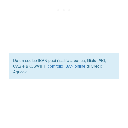
Da un codice IBAN puoi risalire a banca, filiale, ABI,
CAB e BIC/SWIFT:
controllo IBAN online
di Crédit
Agricole.