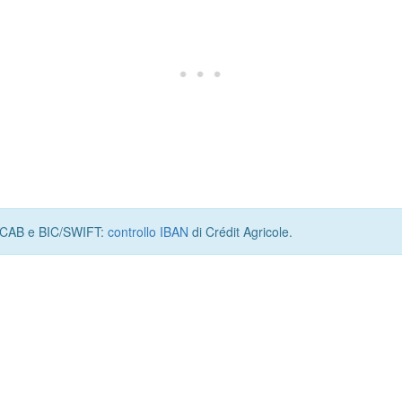
I, CAB e BIC/SWIFT:
controllo IBAN
di Crédit Agricole.