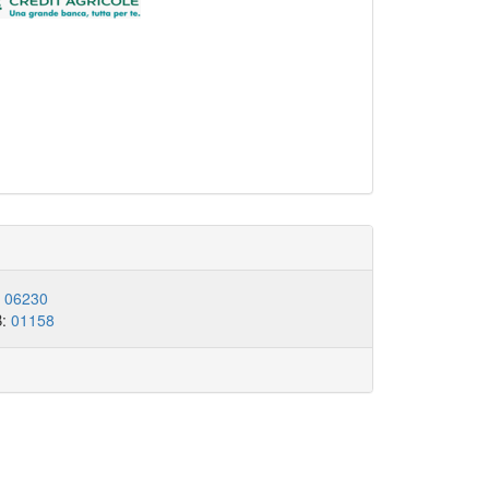
:
06230
B:
01158