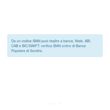
Da un codice IBAN puoi risalire a banca, filiale, ABI,
CAB e BIC/SWIFT:
verifica IBAN online
di Banca
Popolare di Sondrio.