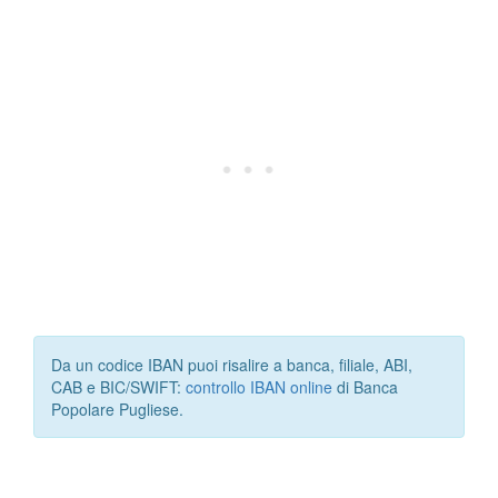
Da un codice IBAN puoi risalire a banca, filiale, ABI,
CAB e BIC/SWIFT:
controllo IBAN online
di Banca
Popolare Pugliese.