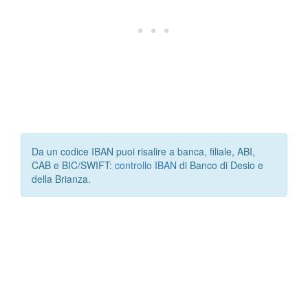
Da un codice IBAN puoi risalire a banca, filiale, ABI,
CAB e BIC/SWIFT:
controllo IBAN
di Banco di Desio e
della Brianza.