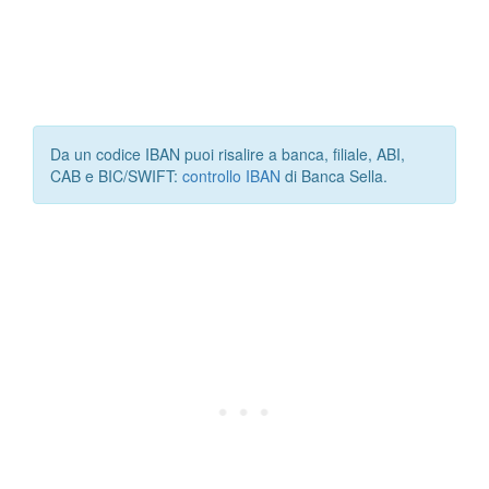
Da un codice IBAN puoi risalire a banca, filiale, ABI,
CAB e BIC/SWIFT:
controllo IBAN
di Banca Sella.