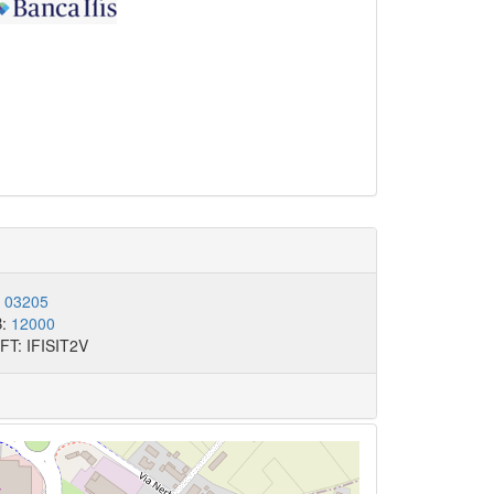
:
03205
B:
12000
FT: IFISIT2V