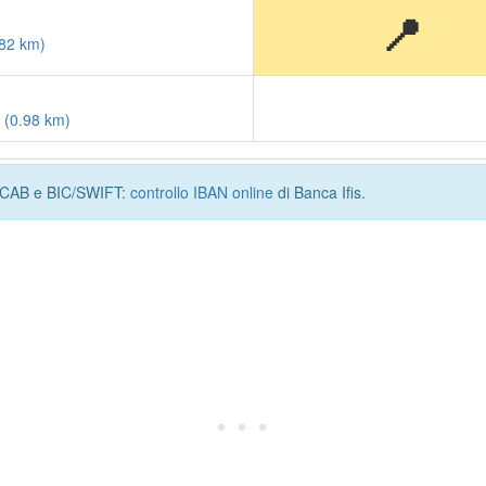
📍
.82 km)
 (0.98 km)
I, CAB e BIC/SWIFT:
controllo IBAN online
di Banca Ifis.