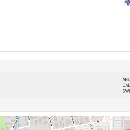
ABI
CA
SWI