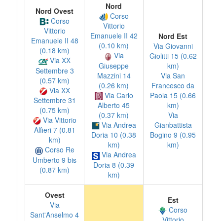
Nord
Nord Ovest
Corso
Corso
Vittorio
Vittorio
Emanuele II 42
Nord Est
Emanuele II 48
(0.10 km)
Via Giovanni
(0.18 km)
Via
Giolitti 15 (0.62
Via XX
Giuseppe
km)
Settembre 3
Mazzini 14
Via San
(0.57 km)
(0.26 km)
Francesco da
Via XX
Via Carlo
Paola 15 (0.66
Settembre 31
Alberto 45
km)
(0.75 km)
(0.37 km)
Via
Via Vittorio
Via Andrea
Gianbattista
Alfieri 7 (0.81
Bogino 9 (0.95
Doria 10 (0.38
km)
km)
km)
Corso Re
Via Andrea
Umberto 9 bis
Doria 8 (0.39
(0.87 km)
km)
Ovest
Est
Via
Corso
Sant'Anselmo 4
Vittorio