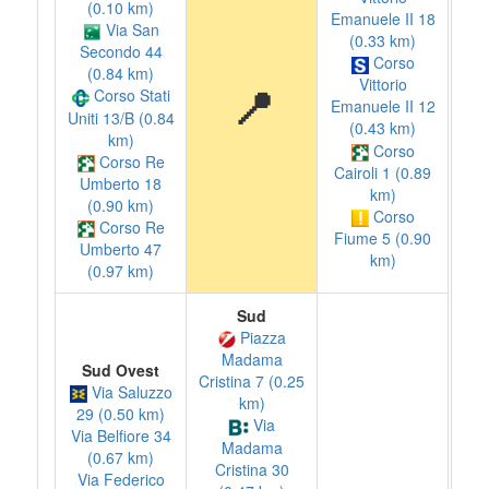
(0.10 km)
Emanuele II 18
Via San
(0.33 km)
Secondo 44
Corso
(0.84 km)
Vittorio
📍
Corso Stati
Emanuele II 12
Uniti 13/B (0.84
(0.43 km)
km)
Corso
Corso Re
Cairoli 1 (0.89
Umberto 18
km)
(0.90 km)
Corso
Corso Re
Fiume 5 (0.90
Umberto 47
km)
(0.97 km)
Sud
Piazza
Madama
Sud Ovest
Cristina 7 (0.25
Via Saluzzo
km)
29 (0.50 km)
Via
Via Belfiore 34
Madama
(0.67 km)
Cristina 30
Via Federico