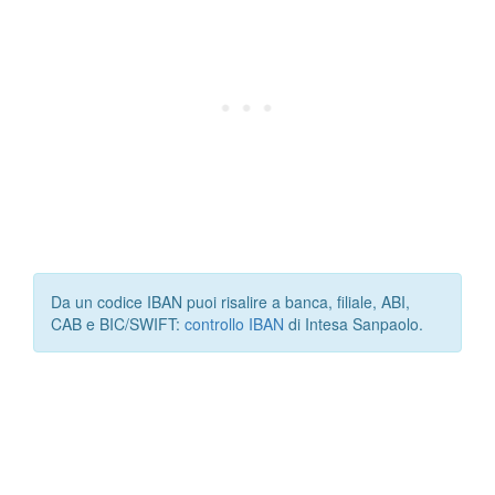
Da un codice IBAN puoi risalire a banca, filiale, ABI,
CAB e BIC/SWIFT:
controllo IBAN
di Intesa Sanpaolo.