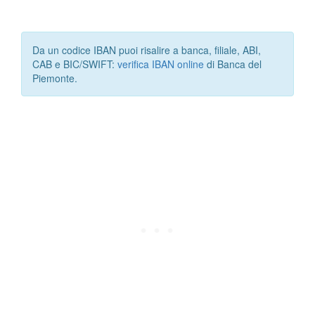
Da un codice IBAN puoi risalire a banca, filiale, ABI,
CAB e BIC/SWIFT:
verifica IBAN online
di Banca del
Piemonte.