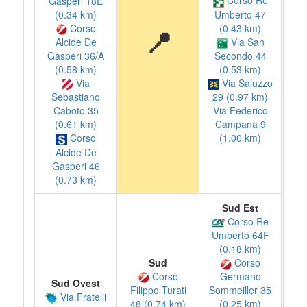
Corso Re
Gasperi 18E
(0.34 km)
Umberto 47
Corso
(0.43 km)
📍
Via San
Alcide De
Gasperi 36/A
Secondo 44
(0.58 km)
(0.53 km)
Via
Via Saluzzo
Sebastiano
29 (0.97 km)
Caboto 35
Via Federico
(0.61 km)
Campana 9
Corso
(1.00 km)
Alcide De
Gasperi 46
(0.73 km)
Sud Est
Corso Re
Umberto 64F
(0.18 km)
Sud
Corso
Corso
Germano
Sud Ovest
Filippo Turati
Sommeiller 35
Via Fratelli
48 (0.74 km)
(0.25 km)