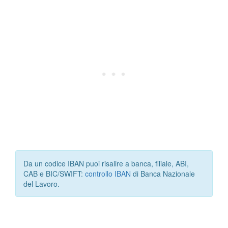
Da un codice IBAN puoi risalire a banca, filiale, ABI,
CAB e BIC/SWIFT:
controllo IBAN
di Banca Nazionale
del Lavoro.