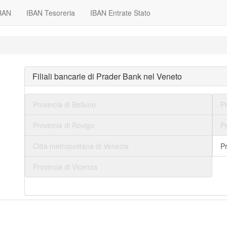
IBAN
IBAN Tesoreria
IBAN Entrate Stato
Filiali bancarie di Prader Bank nel Veneto
Provincia di Belluno
P
Provincia di Rovigo
Pr
Città metropolitana di Venezia
Pr
Provincia di Vicenza