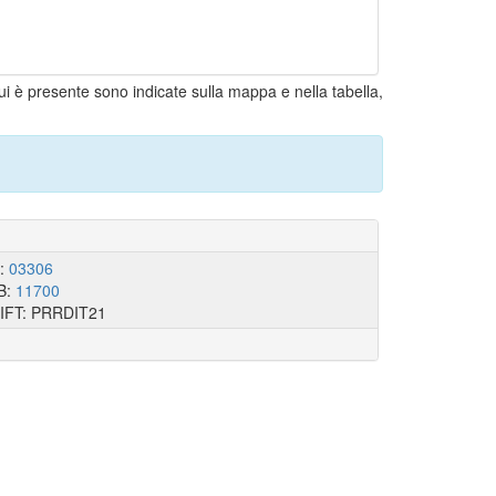
cui è presente sono indicate sulla mappa e nella tabella,
I:
03306
B:
11700
IFT: PRRDIT21