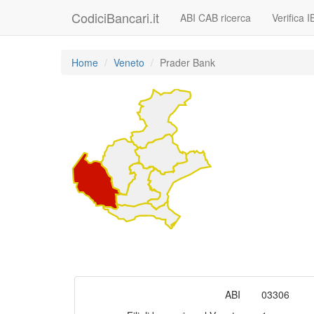
CodiciBancari.it
ABI CAB ricerca
Verifica 
Home
Veneto
Prader Bank
ABI
03306