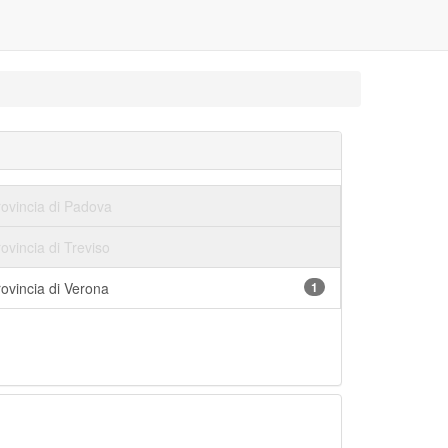
rovincia di Padova
ovincia di Treviso
ovincia di Verona
1