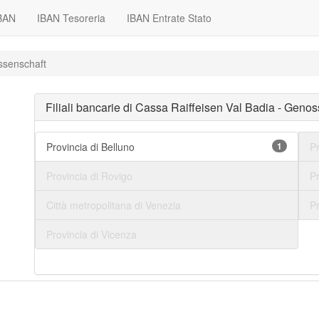
IBAN
IBAN Tesoreria
IBAN Entrate Stato
ssenschaft
Filiali bancarie di Cassa Raiffeisen Val Badia - Geno
Provincia di Belluno
1
P
Provincia di Rovigo
Pr
Città metropolitana di Venezia
Pr
Provincia di Vicenza