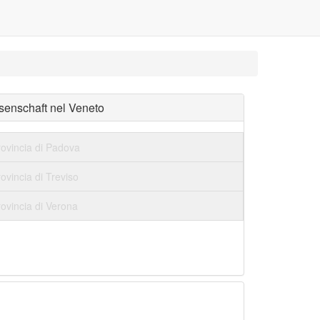
ssenschaft nel Veneto
rovincia di Padova
ovincia di Treviso
ovincia di Verona