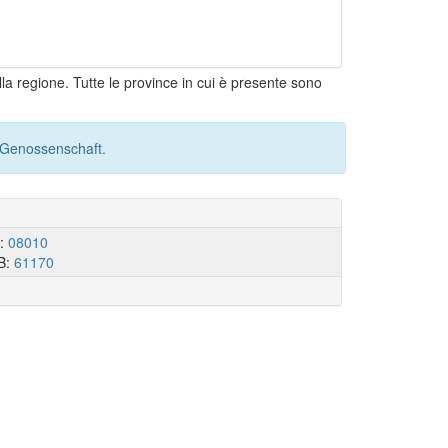
lla regione. Tutte le province in cui è presente sono
- Genossenschaft.
I:
08010
B:
61170