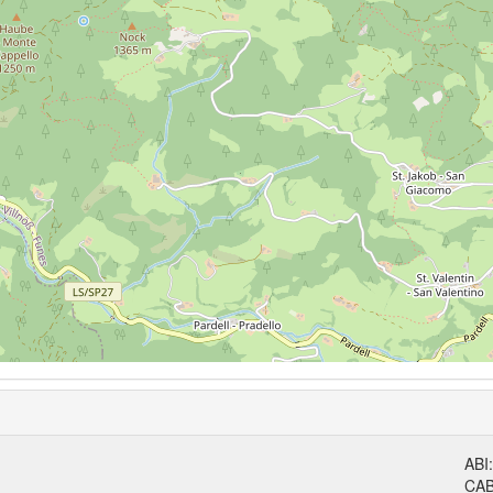
ABI
CA