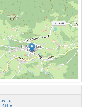
:
08094
B:
58410